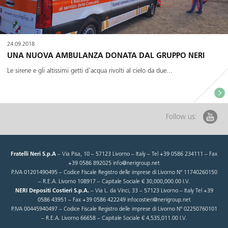
24.09.2018
UNA NUOVA AMBULANZA DONATA DAL GRUPPO NERI
Le sirene e gli altissimi getti d'acqua rivolti al cielo da due...
Follow us:
Fratelli Neri S.p.A
– Via Pisa, 10 – 57123 Livorno – Italy – Tel +39 0586 234111 – Fax
+39 0586 892025 info@nerigroup.net
P.IVA 01201490495 – Codice Fiscale Registro delle imprese di Livorno N° 11740260150
– R.E.A. Livorno 108917 – Capitale Sociale € 30,000,000.00 I.V.
NERI Depositi Costieri S.p.A.
– Via L. da Vinci, 33 – 57123 Livorno – Italy Tel +39
0586 43951 – Fax +39 0586 422249 infocostieri@nerigroup.net
P.IVA 00445940497 – Codice Fiscale Registro delle imprese di Livorno N° 02250760101
– R.E.A. Livorno 66658 – Capitale Sociale € 4,535,011.00 I.V.