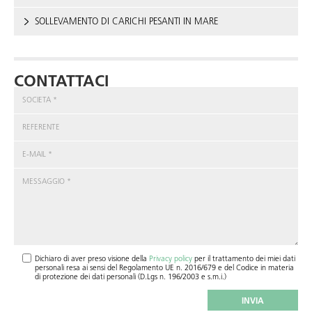
SOLLEVAMENTO DI CARICHI PESANTI IN MARE
CONTATTACI
Dichiaro di aver preso visione della
Privacy policy
per il trattamento dei miei dati
personali resa ai sensi del Regolamento UE n. 2016/679 e del Codice in materia
di protezione dei dati personali (D.Lgs n. 196/2003 e s.m.i.)