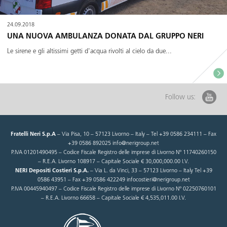
24.09.2018
UNA NUOVA AMBULANZA DONATA DAL GRUPPO NERI
Le sirene e gli altissimi getti d'acqua rivolti al cielo da due...
Follow us:
Fratelli Neri S.p.A
– Via Pisa, 10 – 57123 Livorno – Italy – Tel +39 0586 234111 – Fax
+39 0586 892025 info@nerigroup.net
P.IVA 01201490495 – Codice Fiscale Registro delle imprese di Livorno N° 11740260150
– R.E.A. Livorno 108917 – Capitale Sociale € 30,000,000.00 I.V.
NERI Depositi Costieri S.p.A.
– Via L. da Vinci, 33 – 57123 Livorno – Italy Tel +39
0586 43951 – Fax +39 0586 422249 infocostieri@nerigroup.net
P.IVA 00445940497 – Codice Fiscale Registro delle imprese di Livorno N° 02250760101
– R.E.A. Livorno 66658 – Capitale Sociale € 4,535,011.00 I.V.